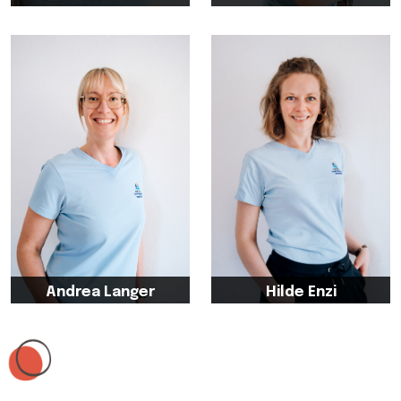
greift in seiner Tätigkeit als
ist staatlich anerkannte
staatlich anerkannter
Logopädin, setzt sich mit voller
Ergotherapeut auf
Leidenschaft für Ihre PatientInnen
jahrzehntelange Erfahrung zurück
ein und ist Leiterin und
und leitet erfolgreich unsere
Ansprechpartnerin unserer Praxis
Praxis für Ergotherapie in
für Logopädie in Delbrück-
Paderborn.
Westenholz.
Andrea Langer
Hilde Enzi
ist als staatlich anerkannte
verfügt über jahrelange
Ergotherapeutin seit vielen
Berufserfahrung und verstärkt
Jahren unsere fachliche Leitung
unser Team als kompetente
der Ergotherapie in Delbrück-
Therapeutin im Bereich
Westenholz. Sie ist nicht nur ein
Logopädie.
zuverlässiger Bestandteil
unseres Teams, sondern auch