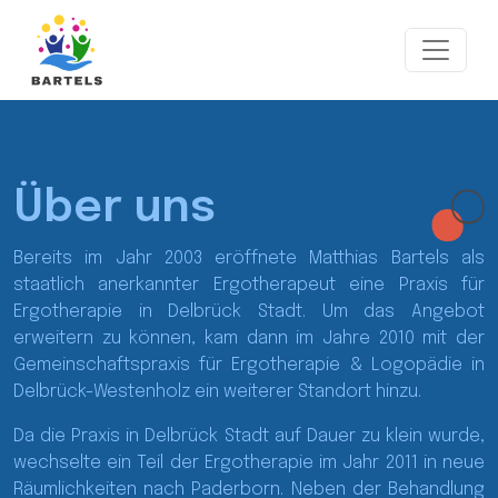
Über uns
Bereits im Jahr 2003 eröffnete Matthias Bartels als
staatlich anerkannter Ergotherapeut eine Praxis für
Ergotherapie in Delbrück Stadt. Um das Angebot
erweitern zu können, kam dann im Jahre 2010 mit der
Gemeinschaftspraxis für Ergotherapie & Logopädie in
Delbrück-Westenholz ein weiterer Standort hinzu.
Da die Praxis in Delbrück Stadt auf Dauer zu klein wurde,
wechselte ein Teil der Ergotherapie im Jahr 2011 in neue
Räumlichkeiten nach Paderborn. Neben der Behandlung